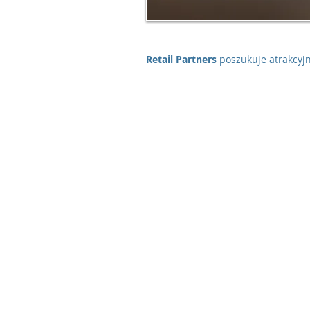
Retail Partners
poszukuje atrakcyj
d budowę obiektów handlowych.
© 2017-2023 Retail Partners Sp. z o.o. Ws