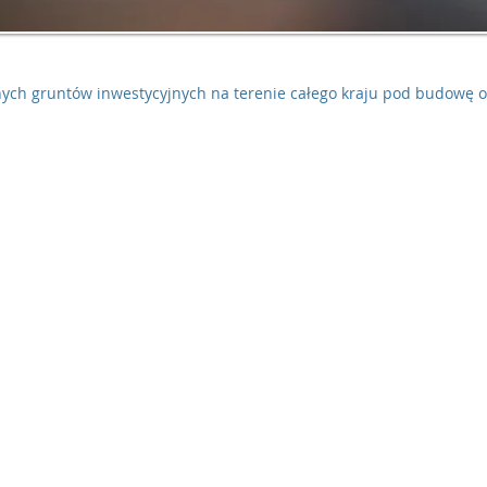
nych gruntów inwestycyjnych na terenie całego kraju pod budowę 
zelkie prawa zastrzeżone.
Polityka Prywatności