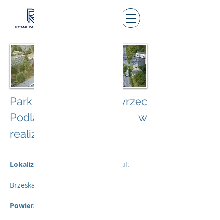
Park Handlowy Międzyrzec
Podlaski - projekt w
realizacji
Lokalizacja:
Międzyrzec Podlaski, ul.
Brzeska
Powierzchnia GLA:
2100 mkw