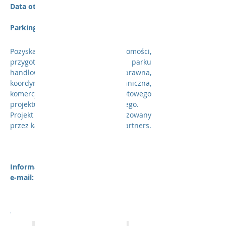
Data otwarcia:
4 Q 2017
Parking:
70 miejsc postojowych
Pozyskanie nieruchomości,
przygotowanie koncepcji parku
handlowego, obsługa prawna,
koordynacja techniczna,
komercjalizacja, sprzedaż gotowego
projektu do funduszu inwestycyjnego.
Projekt zrealizowany
przez kadrę menadżerską Retail Partners.
Informacje na temat inwestycji
e-mail:
info@retailpartners.pl