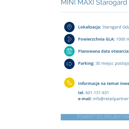
MINI MAXI Starogard G
Lokalizacja:
Starogard Gdań
Powierzchnia GLA:
1000 
Planowana data otwarcia
Parking:
30 miejsc postoj
Informacje na temat inwes
tel.
601
-151
-631
e-mail:
info@retailpartner
POWRÓT DO PROJEKTÓ