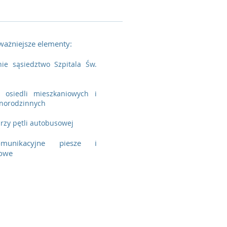
ważniejsze elementy:
ie sąsiedztwo Szpitala Św.
o osiedli mieszkaniowych i
norodzinnych
rzy pętli autobusowej
omunikacyjne piesze i
owe