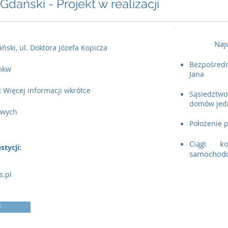
dański - Projekt w realizacji
Naj
ski, ul. Doktora Józefa Kopicza
Bezpośredn
mkw
Jana
:
Więcej informacji wkrótce
Sąsiedztw
domów jed
owych
Położenie p
Ciągi k
tycji:
samochod
s.pl
W